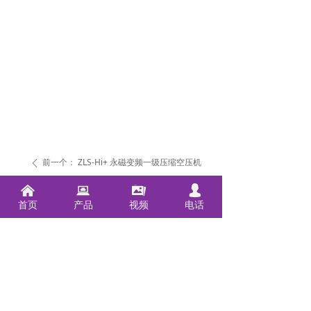
前一个：
ZLS-Hi+ 永磁变频一级压缩空压机
ꄴ
낀
뀵
끡
넙
后一个：
AS-HiT永磁集成一体式压缩空压机
ꄲ
首页
产品
视频
电话