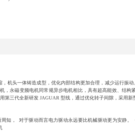
盛五交化市场 6排10-11号
级压缩，机头一体铸造成型，优化内部结构更加合理，减少运行振
效率电机，永磁变频电机同常规异步电机相比，具有超高能效、结
第三代全新研发 JAGUAR 型线，通过优化转子间隙，采用
所周知， 对于驱动而言电力驱动永远要比机械驱动更为安静。 
机