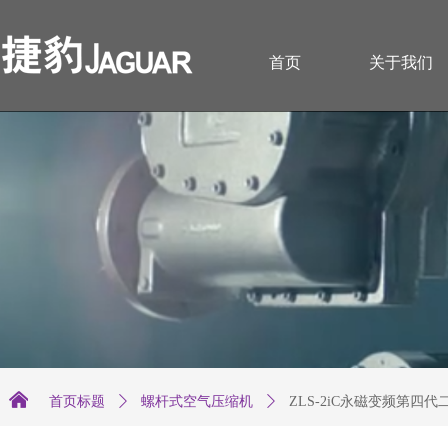
首页
关于我们
낀
首页标题
ꄲ
螺杆式空气压缩机
ꄲ
ZLS-2iC永磁变频第四